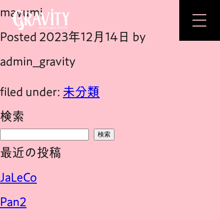
mayumi
Posted
2023年12月14日
by
admin_gravity
TOP
filed under:
未分類
CONCEPT
検索
FEATURE
検索
LESSON
最近の投稿
FACILITY
JaLeCo
PRICE
INSTRUCTOR
Pan2
INSTAGRAM