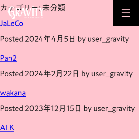
カテゴリー:
未分類
JaLeCo
Posted
2024年4月5日
by
user_gravity
TOP
Pan2
CONCEPT
Posted
2024年2月22日
by
user_gravity
FEATURE
LESSON
wakana
FACILITY
Posted
2023年12月15日
by
user_gravity
PRICE
INSTRUCTOR
ALK
INSTAGRAM